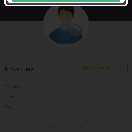
Resimlerine Bak
biturkuaz
Cinsiyet
Erkek
Yaş
40
5 üzerinden 1