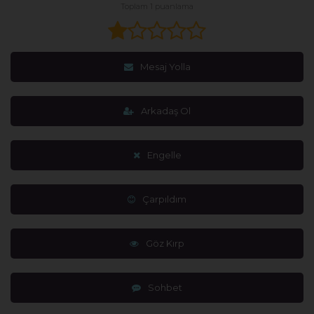
Toplam 1 puanlama
Mesaj Yolla
Arkadaş Ol
Engelle
Çarpıldım
Göz Kırp
Sohbet