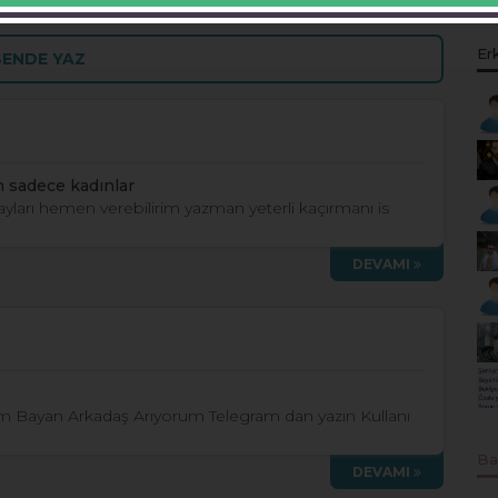
Er
SENDE YAZ
n sadece kadınlar
etayları hemen verebilirim yazman yeterli kaçırmanı is
DEVAMI
ım Bayan Arkadaş Arıyorum Telegram dan yazın Kullanı
Ba
DEVAMI