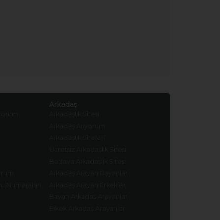
Arkadaş
ıyorum
Arkadaşlık Sitesi
Arkadaş Arıyorum
Arkadaşlık Siteleri
Ücretsiz Arkadaşlık Sitesi
Bedava Arkadaşlık Sitesi
yorum
Arkadaş Arayan Bayanlar
nu Numaraları
Arkadaş Arayan Erkekler
Bayan Arkadaş Arayanlar
Erkek Arkadaş Arayanlar