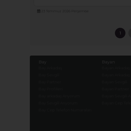
23 Temmuz 2026 Perşembe
1
Bay
Bayan
Bay Arkadaş
Bayan Arkadaş
Bay Sevgili
Bayan Arkadaş
Bay Partner
Bayan Sevgili
Bay Profilleri
Bayan Partner
Bay arkadaş Arıyorum
Bayan Sevgili 
Bay Sevgili Arıyorum
Bayan Cep Tele
Bay Cep Telefon Numaraları