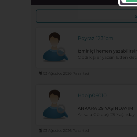
Poyraz “23”cm
İzmir içi hemen yazabilirsi
Ciddi kişiler yazsın lütfen d
03 Ağustos 2026 Pazartesi
Habip06010
ANKARA 29 YAŞINDAYIM
Ankara Gölbaşı 29 Yaşınday
03 Ağustos 2026 Pazartesi