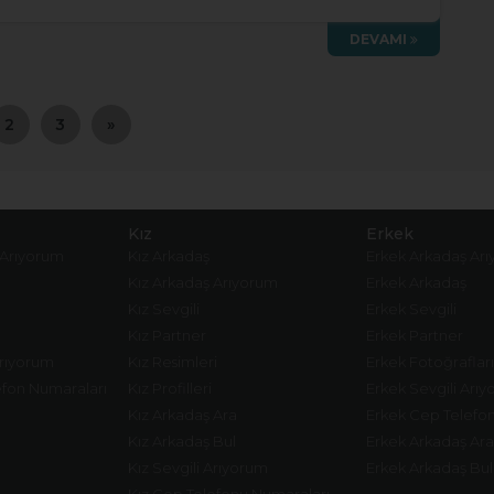
DEVAMI
2
3
»
Kız
Erkek
 Arıyorum
Kız Arkadaş
Erkek Arkadaş Ar
Kız Arkadaş Arıyorum
Erkek Arkadaş
Kız Sevgili
Erkek Sevgili
Kız Partner
Erkek Partner
Arıyorum
Kız Resimleri
Erkek Fotoğrafları
fon Numaraları
Kız Profilleri
Erkek Sevgili Arı
Kız Arkadaş Ara
Erkek Cep Telefo
Kız Arkadaş Bul
Erkek Arkadaş Ara
Kız Sevgili Arıyorum
Erkek Arkadaş Bul