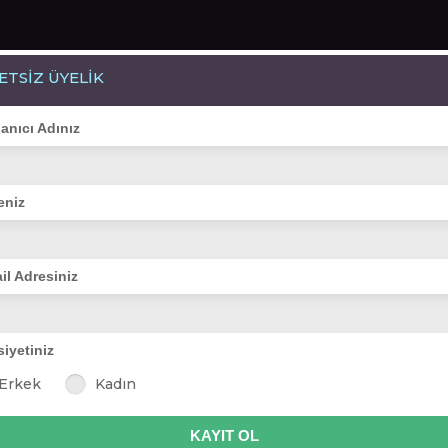
ETSİZ ÜYELİK
Bayanlar(252)
Online Erkekler(391)
lanıcı Adınız
eniz
VİTRİN
il Adresiniz
siyetiniz
ande sun
seline-ss
şeyime*_
gülnihal
ulviye_-_-_11
Erkek
Kadın