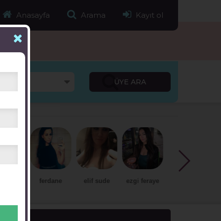
Anasayfa
Arama
Kayıt ol
ferdane
elif sude
ezgi feraye
serra nil
tanem*25