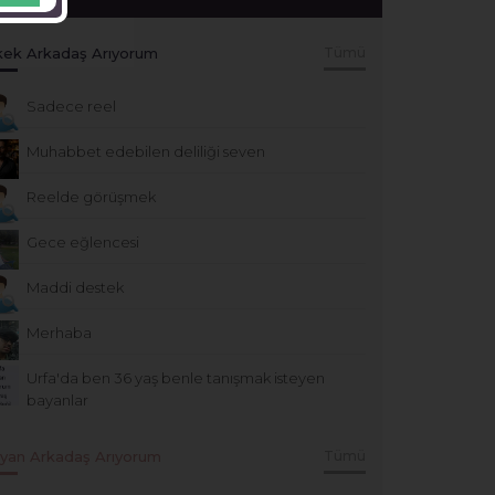
kek Arkadaş Arıyorum
Tümü
Sadece reel
Muhabbet edebilen deliliği seven
Reelde görüşmek
Gece eğlencesi
Maddi destek
Merhaba
Urfa'da ben 36 yaş benle tanışmak isteyen
bayanlar
yan Arkadaş Arıyorum
Tümü