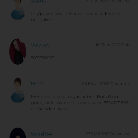
ssasds
13 Mart 2023 Pazartesi
muğla yeniköy .bekar dul bayan farketmez
buluşalım
Volyces
18 Ekim 2022 Salı
5071330129
Mecit
04 Mayıs 2022 Çaramba
Merhaba nasılsın bayanlar ben Bursa'dan
goruşmek istiyorum isteyen varsa 5394871895
numaradan arasın
Semih54
27 Eylül 2021 Pazartesi