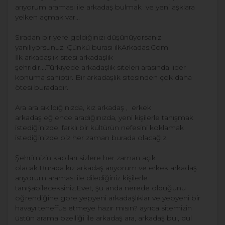
arıyorum araması ile arkadaş bulmak ve yeni aşklara
yelken açmak var...
Sıradan bir yere geldiğinizi düşünüyorsanız
yanılıyorsunuz. Çünkü burası ilkArkadas.Com
İlk arkadaşlık sitesi arkadaşlık
şehridir....Türkiyede arkadaşlık siteleri arasında lider
konuma sahiptir. Bir arkadaşlık sitesinden çok daha
ötesi buradadır.
Ara ara sıkıldığınızda, kız arkadaş , erkek
arkadaş eğlence aradığınızda, yeni kişilerle tanışmak
istediğinizde, farklı bir kültürün nefesini koklamak
istediğinizde biz her zaman burada olacağız.
Şehrimizin kapıları sizlere her zaman açık
olacak.Burada kız arkadaş arıyorum ve erkek arkadaş
arıyorum araması ile dilediğiniz kişilerle
tanışabileceksiniz.Evet, şu anda nerede olduğunu
öğrendiğine göre yepyeni arkadaşlıklar ve yepyeni bir
havayı teneffüs etmeye hazır mısın? ayrıca sitemizin
üstün arama özelliği ile arkadaş ara, arkadaş bul, dul