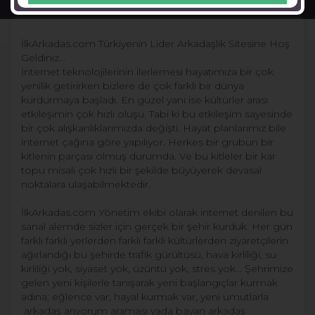
Dul Partner
İlkArkadas.com Türkiyenin Lider Arkadaşlık Sitesine Hoş
Geldiniz...
İnternet teknolojilerinin ilerlemesi hayatımıza bir çok
yenilik getirirken bizlere de çok farklı bir dünya
kurdurmaya başladı. En güzel yanı ise kültürler arası
etkileşimin çok hızlı oluşu. Tabi ki bu etkileşim sayesinde
bir çok alışkanlıklarımızda değişti. Hayat planlarımız bile
internet çağına göre yapılıyor. Herkes bir grubun bir
kitlenin parçası olmuş durumda. Ve bu kitleler bir kar
topu misali çok hızlı bir şekilde büyüyerek devasal
noktalara ulaşabilmektedir.
İlkArkadas.com Yönetim ekibi olarak internet denilen bu
sanal alemde sizler için gerçek bir şehir kurduk. Her gün
farklı farklı yerlerden farklı farklı kültürlerden ziyaretçilerin
ağırlandığı bu şehirde trafik gürültüsü, hava kirliliği, su
kirliliği yok, siyaset yok, üzüntü yok, stres yok... Şehrimize
gelen yeni kişilerle tanışarak yeni başlangıçlar kurmak
adına; eğlence var, hayal kurmak var, yeni umutlarla
arkadaş arıyorum araması yada bayan arkadaş