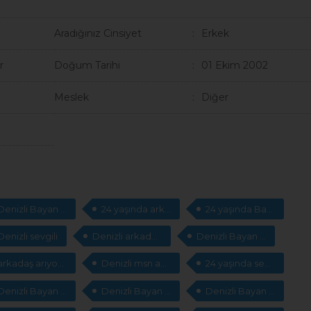
Aradığınız Cinsiyet
Erkek
r
Doğum Tarihi
01 Ekim 2002
Meslek
Diğer
Denizli Bayan arkadaş arıyorum
24 yaşında arkadaş arıyorum
24 yaşında Bayan cep telefonları arıyorum
Denizli sevgili
Denizli arkadaşlık sitesi
Denizli Bayan sevgili arıyorum
arkadaş arıyorum
Denizli msn adresleri
24 yaşında sevgili arıyorum
Denizli Bayan evlilik
Denizli Bayan cep telefonları
Denizli Bayan sevgili