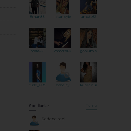
Erhan85
nisan eylem
umutt62
selda42
esmerbuket
gönlüm sarıkızda
cude_1985
babalay
kübra nur
Son İlanlar
Tümü
Sadece reel