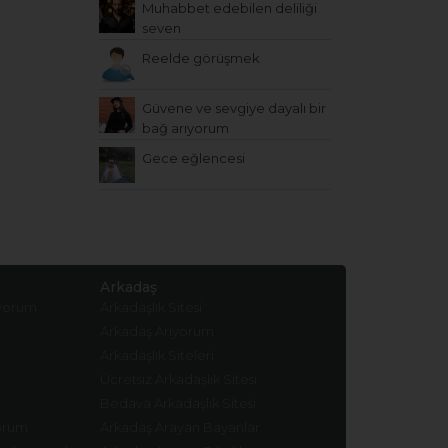
Muhabbet edebilen deliliği
seven
Reelde görüşmek
Güvene ve sevgiye dayalı bir
bağ arıyorum
Gece eğlencesi
Arkadaş
ıyorum
Arkadaşlık Sitesi
Arkadaş Arıyorum
Arkadaşlık Siteleri
Ücretsiz Arkadaşlık Sitesi
Bedava Arkadaşlık Sitesi
yorum
Arkadaş Arayan Bayanlar