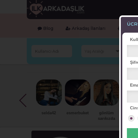
ÜCR
Blog
Arkadaş İlanları
Online 
Kul
Şifr
Ema
Cin
nisan eylem
selda42
esmerbuket
gönlüm
cude_1985
sarıkızda