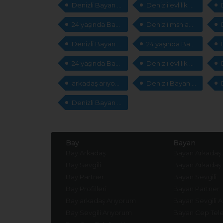
Denizli Bayan msn adresleri
Denizli evlilik sitesi
24 yaşında Bayan arkadaş arıyorum
Denizli msn adresleri arıyorum
Denizli Bayan msn adresleri
24 yaşında Bayan arkadaş arıyorum
24 yaşında Bayan cep telefonları arıyorum
Denizli evlilik sitesi
arkadaş arıyorum
Denizli Bayan cep telefonları arıyorum
Denizli Bayan arkadaş arıyorum
Bay
Bayan
Bay Arkadaş
Bayan Arkadaş
Bay Sevgili
Bayan Arkadaş
Bay Partner
Bayan Sevgili
Bay Profilleri
Bayan Partner
Bay arkadaş Arıyorum
Bayan Sevgili 
Bay Sevgili Arıyorum
Bayan Cep Tele