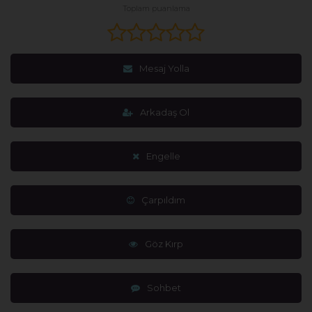
Toplam puanlama
Mesaj Yolla
Arkadaş Ol
Engelle
Çarpıldım
Göz Kırp
Sohbet