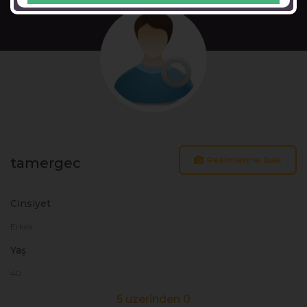
Resimlerine Bak
tamergec
Cinsiyet
Erkek
Yaş
40
5 üzerinden 0