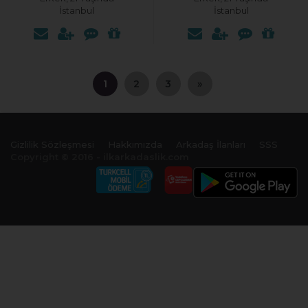
İstanbul
İstanbul
1
2
3
»
Gizlilik Sözleşmesi
Hakkımızda
Arkadaş İlanları
SSS
Copyright © 2016 - ilkarkadaslik.com