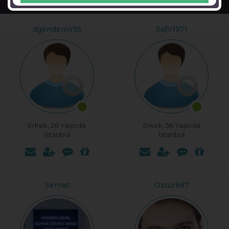
Arama
dgkndemir55
Safir1971
Erkek, 28 Yaşında
Erkek, 56 Yaşında
İstanbul
İstanbul
Serhat
Ozturk87