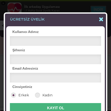
×
İlk arkadaş Uygulaması
İNDİR
+1 Hafta Gold Üyelik Kazan
Bedava - com.ilk.arkadas
ÜCRETSİZ ÜYELİK
Kullanıcı Adınız
Blog
Arkadaş İlanları
Online Bayanlar(249)
Şifreniz
Online Erkekler(377)
VİTRİN
Email Adresiniz
Cinsiyetiniz
firdevs nur
ezgi su
nazlı eren
sempatik_aşık
Erkek
Kadın