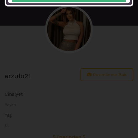
Resimlerine Bak
arzulu21
Cinsiyet
Bayan
Yaş
34
5 üzerinden 5