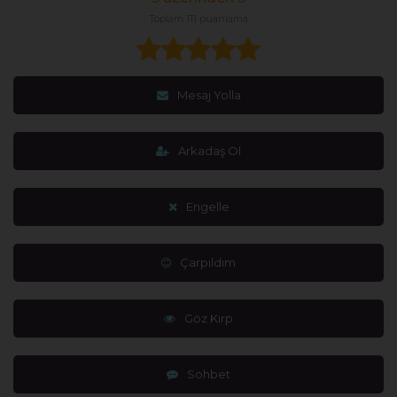
Toplam 111 puanlama
Mesaj Yolla
Arkadaş Ol
Engelle
Çarpıldım
Göz Kırp
Sohbet