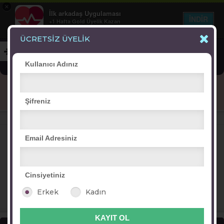
×
İlk arkadaş Uygulaması
İNDİR
+1 Hafta Gold Üyelik Kazan
Bedava - com.ilk.arkadas
ÜCRETSİZ ÜYELİK
Kullanıcı Adınız
Blog
Arkadaş İlanları
Online Bayanlar(341)
Şifreniz
Online Erkekler(392)
VİTRİN
Email Adresiniz
Cinsiyetiniz
nergis şeyla
sümeyye94
ceyla berfin
hulyali
Erkek
Kadın
gozler