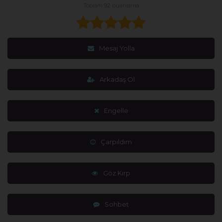
Toplam 92 puanlama
Mesaj Yolla
Arkadaş Ol
Engelle
Çarpıldım
Göz Kırp
Sohbet