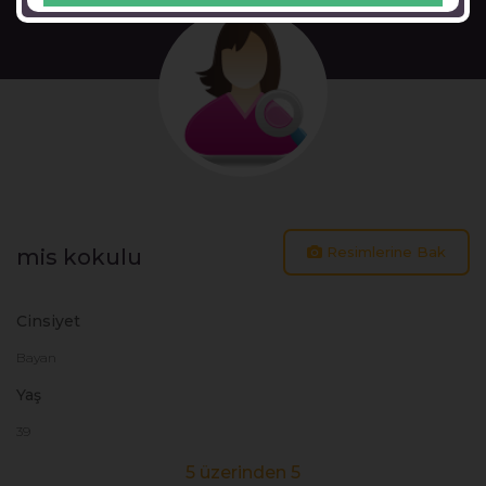
Resimlerine Bak
mis kokulu
Cinsiyet
Bayan
Yaş
39
5 üzerinden 5