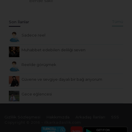
bende saklı
Son İlanlar
Tümü
Sadece reel
Muhabbet edebilen deliliği seven
Reelde görüşmek
Güvene ve sevgiye dayalı bir bağ arıyorum
Gece eğlencesi
Gizlilik Sözleşmesi
Hakkımızda
Arkadaş İlanları
SSS
Copyright © 2016 - ilkarkadaslik.com