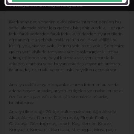
Antalya Evlilik Arayan bayanlar
ilkarkadas.net Yönetim ekibi olarak internet denilen bu
sanal alemde sizler için gerçek bir şehir kurduk. Her gün
farklı farklı yerlerden farklı farklı kültürlerden ziyaretçilerin
ağırlandığı bu şehirde trafik gürültüsü, hava kirliliği, su
kirliliği yok, siyaset yok, üzüntü yok, stres yok... Şehrimize
gelen yeni kişilerle tanışarak yeni başlangıçlar kurmak
adına; eğlence var, hayal kurmak var, yeni umutlarla
arkadaş araması yada-bayan arkadaş arıyorum araması
ile arkadaş bulmak ve yeni aşklara yelken açmak var...
Antalya evlilik arayan bayanlar arama kriterleri arasında
adana bayan arkadaş arıyorum ilçeleri ve mahellerine ait
özel arama yaparak arkadaşlık sitemizde arkadaş
bulabilirsiniz
Antalya iline bağlı 20 ilçe bulunmaktadır. Ağrı Akseki,
Aksu, Alanya, Demre, Döşemealtı, Elmalı, Finike,
Gazipaşa, Gündoğmuş, İbradı, Kaş, Kemer, Kepez,
Konyaaltı, Korkuteli, Kumluca, Manavgat, Muratpaşa,