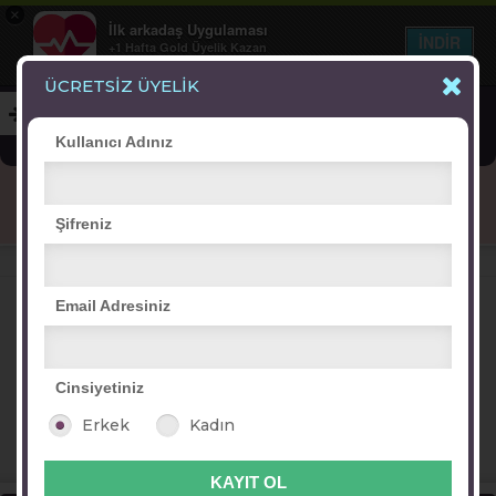
×
İlk arkadaş Uygulaması
İNDİR
+1 Hafta Gold Üyelik Kazan
Bedava - com.ilk.arkadas
ÜCRETSİZ ÜYELİK
Kullanıcı Adınız
Blog
Arkadaş İlanları
Online Bayanlar(335)
Şifreniz
Online Erkekler(386)
VİTRİN
Email Adresiniz
Cinsiyetiniz
fulden selin
avrupai
duygu...:07
Erkek
Kadın
güzel
sarılısenem