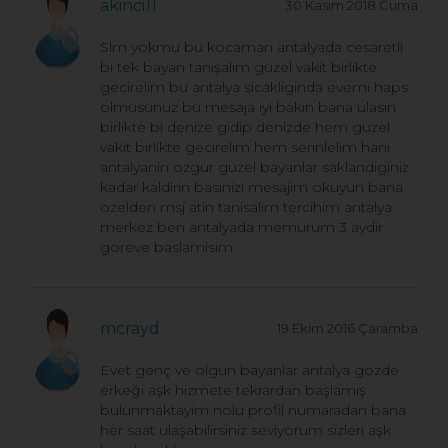
akinci11
30 Kasım 2018 Cuma
Slm yokmu bu kocaman antalyada cesaretli
bi tek bayan tanişalim guzel vakit birlikte
gecirelim bu antalya sicakliginda evemi haps
olmusunuz bu mesaja iyi bakin bana ulasin
birlikte bi denize gidip denizde hem guzel
vakit birlikte gecirelim hem serinlelim hani
antalyanin ozgur guzel bayanlar saklandiginiz
kadar kaldirin basinizi mesajim okuyun bana
ozelden msj atin tanisalim tercihim antalya
merkez ben antalyada memurum 3 aydir
goreve baslamisim
mcrayd
19 Ekim 2016 Çaramba
Evet genç ve olgun bayanlar antalya gözde
erkeği aşk hizmete tekrardan başlamış
bulunmaktayim nolu profil numaradan bana
her saat ulaşabilirsiniz seviyorum sizleri aşk