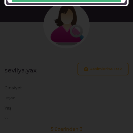
Resimlerine Bak
sevilya.yax
Cinsiyet
Bayan
Yaş
22
5 üzerinden 3