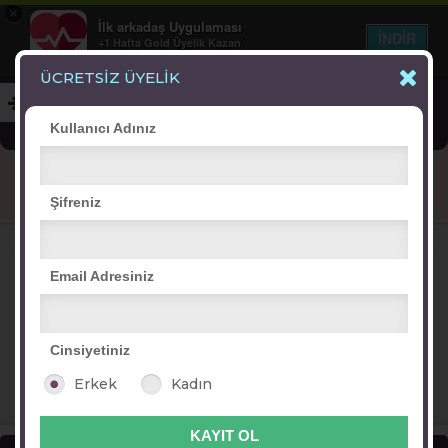
×
İlk arkadaş Uygulaması
İNDİR
+1 Hafta Gold Üyelik Kazan
Bedava - com.ilk.arkadas
ÜCRETSİZ ÜYELİK
Kullanıcı Adınız
Blog
Arkadaş İlanları
Online Bayanlar(196)
Şifreniz
Online Erkekler(389)
VİTRİN
Email Adresiniz
Cinsiyetiniz
tulin-selin
seytan tugba
(=yağmurum=)
Zumra01
Erkek
Kadın