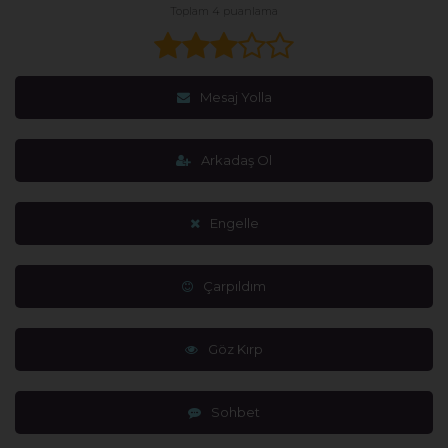
Toplam 4 puanlama
Mesaj Yolla
Arkadaş Ol
Engelle
Çarpıldım
Göz Kırp
Sohbet