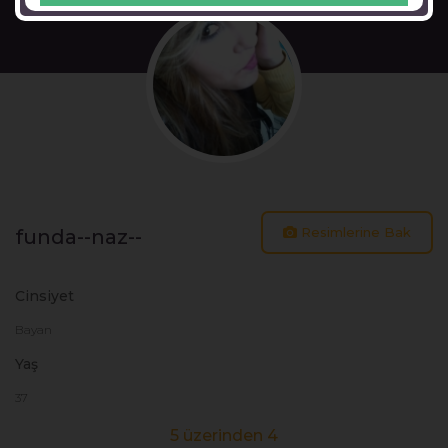
Resimlerine Bak
funda--naz--
Cinsiyet
Bayan
Yaş
37
5 üzerinden 4