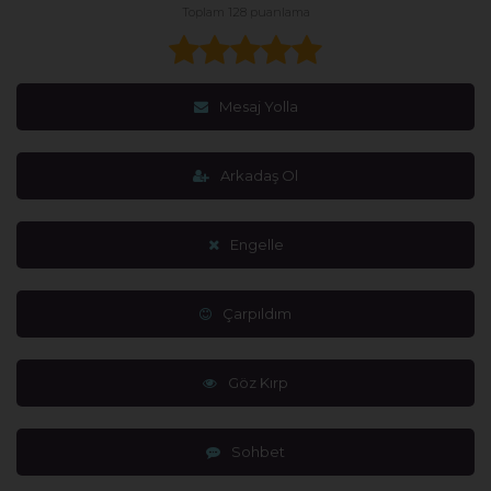
Toplam 128 puanlama
Mesaj Yolla
Arkadaş Ol
Engelle
Çarpıldım
Göz Kırp
Sohbet