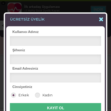
×
İlk arkadaş Uygulaması
İNDİR
+1 Hafta Gold Üyelik Kazan
Bedava - com.ilk.arkadas
ÜCRETSİZ ÜYELİK
Kullanıcı Adınız
Blog
Arkadaş İlanları
Online Bayanlar(177)
Şifreniz
Online Erkekler(381)
VİTRİN
Email Adresiniz
Cinsiyetiniz
nurcan su
Fatos_811
vildan1900
özge masal
Erkek
Kadın