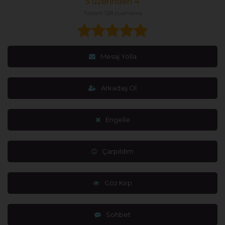
5 üzerinden 4
Toplam 128 puanlama
Mesaj Yolla
Arkadaş Ol
Engelle
Çarpıldım
Göz Kırp
Sohbet