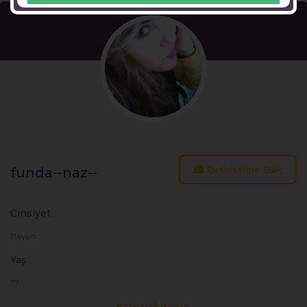
Resimlerine Bak
funda--naz--
Cinsiyet
Bayan
Yaş
37