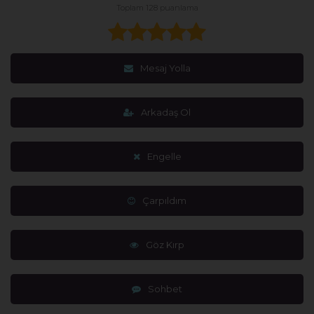
Toplam 128 puanlama
Mesaj Yolla
Arkadaş Ol
Engelle
Çarpıldım
Göz Kırp
Sohbet