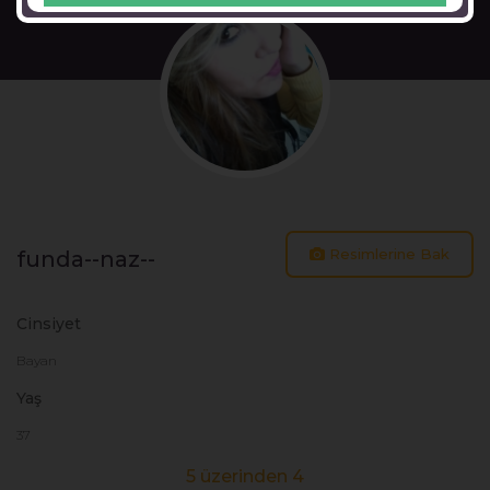
Resimlerine Bak
funda--naz--
Cinsiyet
Bayan
Yaş
37
5 üzerinden 4