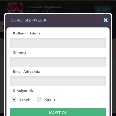
×
İlk arkadaş Uygulaması
İNDİR
+1 Hafta Gold Üyelik Kazan
Bedava - com.ilk.arkadas
ÜCRETSİZ ÜYELİK
Kullanıcı Adınız
Blog
Arkadaş İlanları
Online Bayanlar(198)
Şifreniz
Online Erkekler(373)
VİTRİN
Email Adresiniz
Cinsiyetiniz
zeliş_26
sümeyye94
alev alev
QAh
Erkek
Kadın