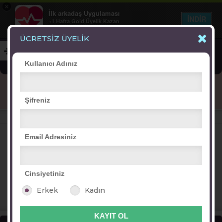
×
İlk arkadaş Uygulaması
İNDİR
+1 Hafta Gold Üyelik Kazan
Bedava - com.ilk.arkadas
ÜCRETSİZ ÜYELİK
Kullanıcı Adınız
Blog
Arkadaş İlanları
Online Bayanlar(223)
Şifreniz
Online Erkekler(402)
VİTRİN
Email Adresiniz
Cinsiyetiniz
tülay
şebnemcim343
yaprak***98
azra sude
Erkek
Kadın