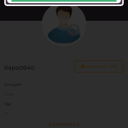
Resimlerine Bak
Kapo0640
Cinsiyet
Erkek
Yaş
37
5 üzerinden 4