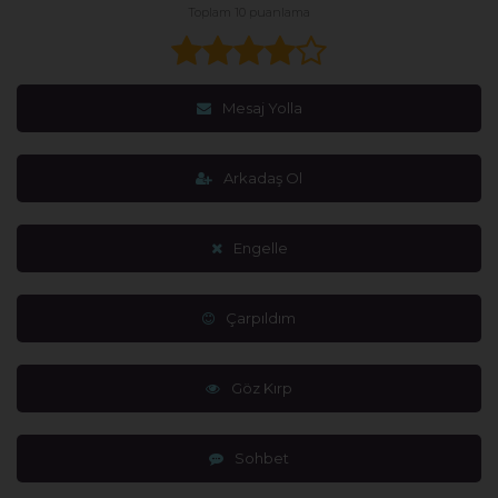
Toplam 10 puanlama
Mesaj Yolla
Arkadaş Ol
Engelle
Çarpıldım
Göz Kırp
Sohbet