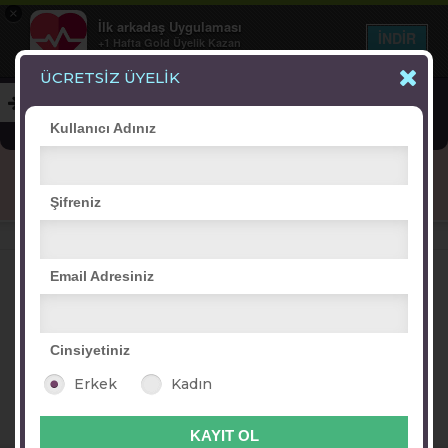
×
İlk arkadaş Uygulaması
İNDİR
+1 Hafta Gold Üyelik Kazan
Bedava - com.ilk.arkadas
ÜCRETSİZ ÜYELİK
Kullanıcı Adınız
Blog
Arkadaş İlanları
Online Bayanlar(299)
Şifreniz
Online Erkekler(380)
VİTRİN
Email Adresiniz
Cinsiyetiniz
havva sema
gunseli
şekerpare
Erkek
Kadın
selda42