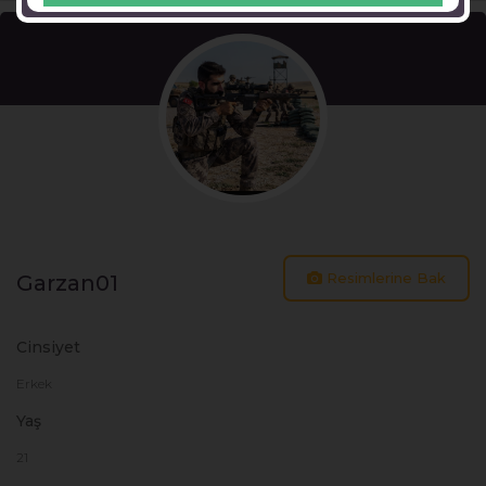
Resimlerine Bak
Garzan01
Cinsiyet
Erkek
Yaş
21