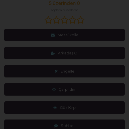
5 üzerinden 0
Toplam puanlama
Mesaj Yolla
Arkadaş Ol
Engelle
Çarpıldım
Göz Kırp
Sohbet