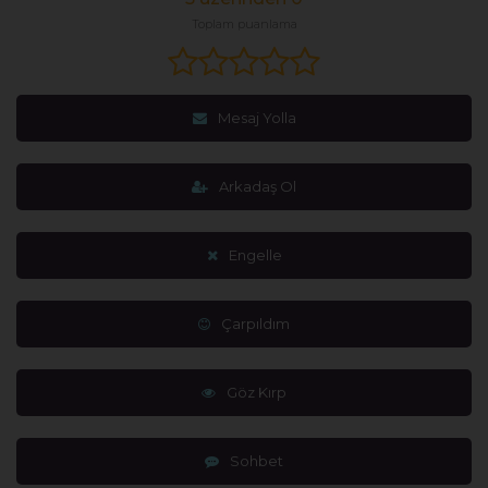
Toplam puanlama
Mesaj Yolla
Arkadaş Ol
Engelle
Çarpıldım
Göz Kırp
Sohbet