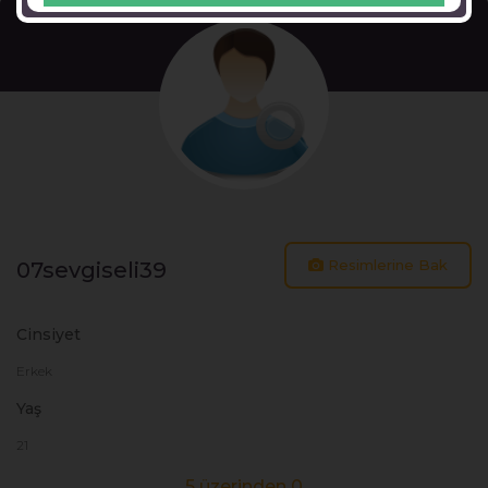
Resimlerine Bak
07sevgiseli39
Cinsiyet
Erkek
Yaş
21
5 üzerinden 0