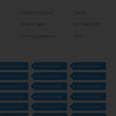
Aradığınız Cinsiyet
Bayan
r
Doğum Tarihi
01 Ocak 2005
Profil Görüntüleme
892
Kahramanmaraş Erkek evlilik
22 yaşında sevgili arıyorum
Kahramanmaraş msn adresleri
Kahramanmaraş Erkek cep telefonları arıyorum
22 yaşında Erkek arkadaş arıyorum
arkadaş arıyorum
Kahramanmaraş Erkek msn adresleri
Kahramanmaraş Erkek arkadaş
Kahramanmaraş Erkek sevgili arıyorum
Kahramanmaraş msn adresleri arıyorum
Kahramanmaraş sevgili
Kahramanmaraş Erkek cep telefonları arıyorum
Kahramanmaraş Erkek arkadaş arıyorum
Kahramanmaraş arkadaşlık sitesi
Kahramanmaraş sevgili