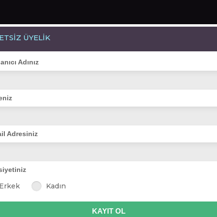
ETSİZ ÜYELİK
Bayanlar(256)
Online Erkekler(396)
lanıcı Adınız
eniz
VİTRİN
il Adresiniz
siyetiniz
n
cemilegül
aşk çiçeği_
asude ayla
kar.patisi
tanem
Erkek
Kadın