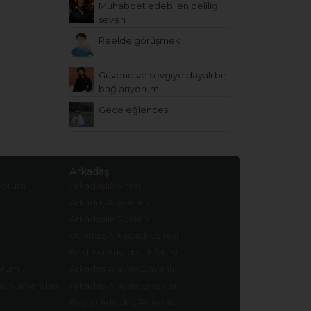
Muhabbet edebilen deliliği
seven
Reelde görüşmek
Güvene ve sevgiye dayalı bir
bağ arıyorum
Gece eğlencesi
Arkadaş
ıyorum
Arkadaşlık Sitesi
Arkadaş Arıyorum
Arkadaşlık Siteleri
Ücretsiz Arkadaşlık Sitesi
Bedava Arkadaşlık Sitesi
yorum
Arkadaş Arayan Bayanlar
nu Numaraları
Arkadaş Arayan Erkekler
Bayan Arkadaş Arayanlar