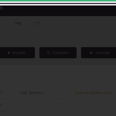
6
Yaş
22
Engelle
Çarpıldım
Göz Kırp
l
Cep Telefonu
Sadece üyelere özel
l