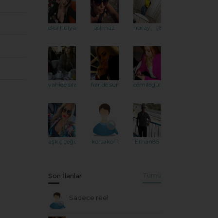
eksi hülya
aslı naz
nuray__(66)__
vahide sıla
hande sun
cemilegül
aşk çiçeği_
korsakof1
Erhan85
Son İlanlar
Tümü
Sadece reel