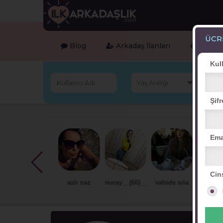
ÜCR
Blog
Arkadaş İlanları
Online 
Kul
Şifr
Ema
Cin
eksi hülya
aslı naz
nuray__(66)__
vahide sıla
hande su