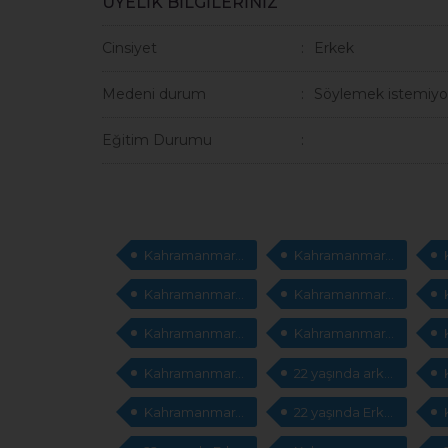
ÜYELİK BİLGİLERİNİZ
Cinsiyet
Erkek
Medeni durum
Söylemek istemiyo
Eğitim Durumu
Kahramanmaraş arkadaş arıyorum
Kahramanmaraş Erkek arkadaş arıyorum
Kahramanmaraş cep telefonları arıyorum
Kahramanmaraş evlilik sitesi
Kahramanmaraş Erkek arkadaş
Kahramanmaraş Erkek evlilik
Kahramanmaraş arkadaş arıyorum
22 yaşında arkadaş arıyorum
Kahramanmaraş msn adresleri arıyorum
22 yaşında Erkek arkadaş arıyorum