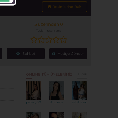
Resimlerine Bak
5 üzerinden 0
Toplam puanlama
Sohbet
Hediye Gönder
ONLINE TÜM ÜYELERİMİZ
Tümü
petek_0010
Arzums
sabiha nur