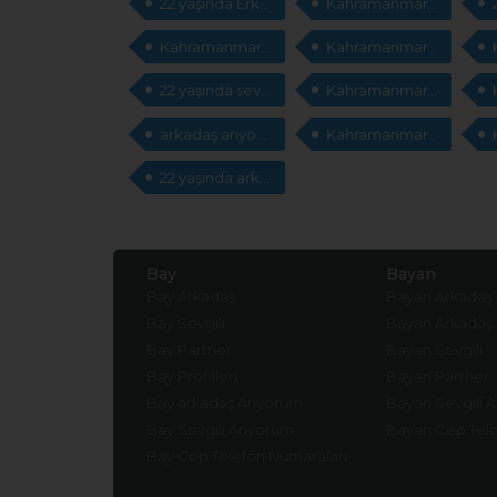
22 yaşında Erkek cep telefonları arıyorum
Kahramanmaraş Erkek sevgili
Kahramanmaraş evlilik arıyorum
Kahramanmaraş Erkek sevgili
22 yaşında sevgili arıyorum
Kahramanmaraş sevgili arıyorum
arkadaş arıyorum
Kahramanmaraş evlilik sitesi
22 yaşında arkadaş arıyorum
Bay
Bayan
Bay Arkadaş
Bayan Arkadaş
Bay Sevgili
Bayan Arkadaş
Bay Partner
Bayan Sevgili
Bay Profilleri
Bayan Partner
Bay arkadaş Arıyorum
Bayan Sevgili 
Bay Sevgili Arıyorum
Bayan Cep Tele
Bay Cep Telefon Numaraları