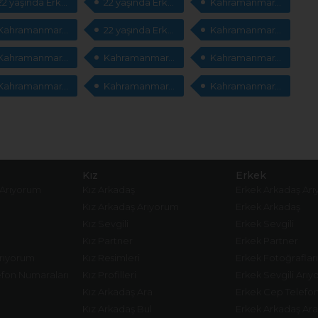
22 yaşında Erkek sevgili arıyorum
22 yaşında Erkek cep telefonları arıyorum
Kahramanmaraş Erkek msn adresleri
Kahramanmaraş arkadaşlık sitesi
22 yaşında Erkek sevgili arıyorum
Kahramanmaraş msn adresleri
Kahramanmaraş Erkek sevgili arıyorum
Kahramanmaraş Erkek cep telefonları
Kahramanmaraş sevgili arıyorum
Kahramanmaraş Erkek cep telefonları
Kahramanmaraş evlilik arıyorum
Kahramanmaraş cep telefonları arıyorum
Kız
Erkek
 Arıyorum
Kız Arkadaş
Erkek Arkadaş Ar
Kız Arkadaş Arıyorum
Erkek Arkadaş
Kız Sevgili
Erkek Sevgili
Kız Partner
Erkek Partner
Arıyorum
Kız Resimleri
Erkek Fotoğrafları
fon Numaraları
Kız Profilleri
Erkek Sevgili Arı
Kız Arkadaş Ara
Erkek Cep Telefo
Kız Arkadaş Bul
Erkek Arkadaş Ara