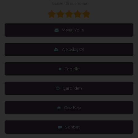
Toplam 135 puanlama
Mesaj Yolla
Arkadaş Ol
Engelle
Çarpıldım
Göz Kırp
Sohbet