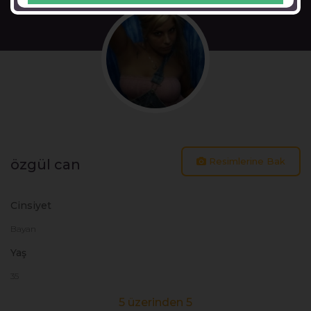
Resimlerine Bak
özgül can
Cinsiyet
Bayan
Yaş
35
5 üzerinden 5