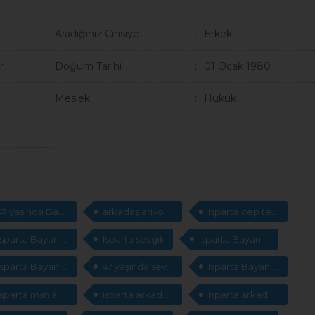
Aradığınız Cinsiyet
Erkek
r
Doğum Tarihi
01 Ocak 1980
Meslek
Hukuk
47 yaşında Bayan arkadaş arıyorum
arkadaş arıyorum
Isparta cep telefonları arıyorum
Isparta Bayan cep telefonları
Isparta sevgili
Isparta Bayan msn adresleri
Isparta Bayan arkadaş
47 yaşında sevgili arıyorum
Isparta Bayan sevgili arıyorum
Isparta msn adresleri
Isparta arkadaşlık sitesi
Isparta arkadaşlık sitesi