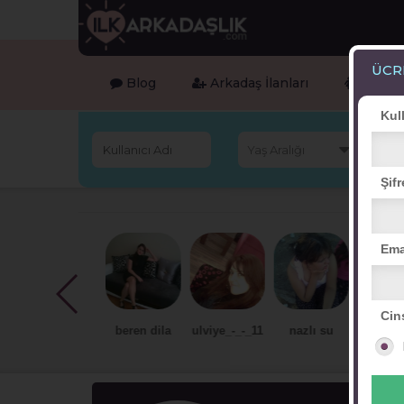
ÜCR
Blog
Arkadaş İlanları
Online 
Kul
Şifr
Ema
Cin
dolunay naz
beren dila
ulviye_-_-_11
nazlı su
dilan mir