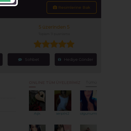
Resimlerine Bak
5 üzerinden 5
Toplam 11 puanlama
Sohbet
Hediye Gönder
ONLINE TÜM ÜYELERİMİZ
Tümü
Aşk
serpil42
olgunumsu