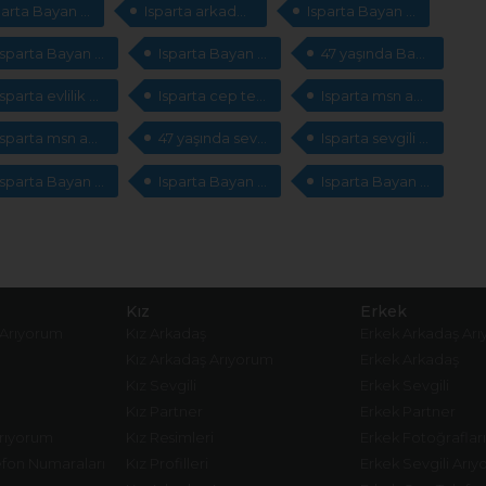
Isparta Bayan arkadaş arıyorum
Isparta arkadaş arıyorum
Isparta Bayan cep telefonları arıyorum
Isparta Bayan sevgili arıyorum
Isparta Bayan sevgili
47 yaşında Bayan cep telefonları arıyorum
Isparta evlilik arıyorum
Isparta cep telefonları arıyorum
Isparta msn adresleri arıyorum
Isparta msn adresleri
47 yaşında sevgili arıyorum
Isparta sevgili arıyorum
Isparta Bayan sevgili
Isparta Bayan cep telefonları arıyorum
Isparta Bayan arkadaş
Kız
Erkek
 Arıyorum
Kız Arkadaş
Erkek Arkadaş Ar
Kız Arkadaş Arıyorum
Erkek Arkadaş
Kız Sevgili
Erkek Sevgili
Kız Partner
Erkek Partner
Arıyorum
Kız Resimleri
Erkek Fotoğrafları
fon Numaraları
Kız Profilleri
Erkek Sevgili Arı