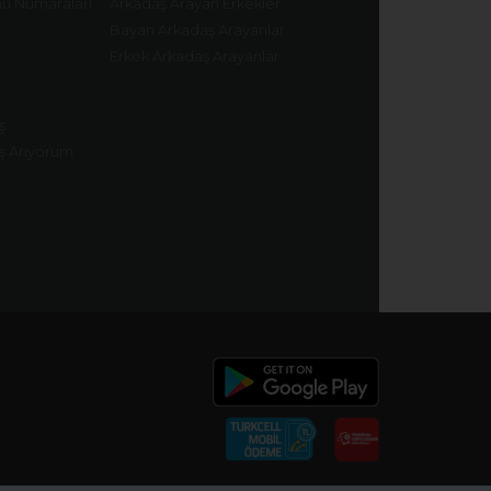
nu Numaraları
Arkadaş Arayan Erkekler
Bayan Arkadaş Arayanlar
Erkek Arkadaş Arayanlar
ş
ş Arıyorum