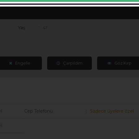
Yaş
47
Engelle
Çarpıldım
Göz Kırp
l
Cep Telefonu
Sadece üyelere özel
l