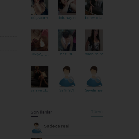
büşracım
dolunay naz
beren dila
ulviye_-_-_11
nazlı su
dilan mira
sarı ve olgun
Safir1971
Sevelimsevilelim
Son İlanlar
Tümü
Sadece reel