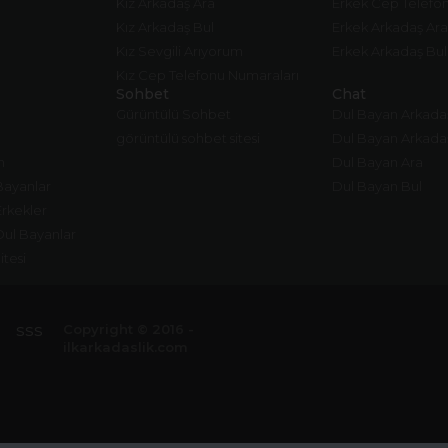
Kız Arkadaş Ara
Erkek Cep Telefo
Kız Arkadaş Bul
Erkek Arkadaş Ara
Kız Sevgili Arıyorum
Erkek Arkadaş Bul
Kız Cep Telefonu Numaraları
Sohbet
Chat
Gürüntülü Sohbet
Dul Bayan Arkada
görüntülü sohbet sitesi
Dul Bayan Arkada
m
Dul Bayan Ara
Bayanlar
Dul Bayan Bul
Erkekler
Dul Bayanlar
itesi
Copyright © 2016 -
SSS
ilkarkadaslik.com