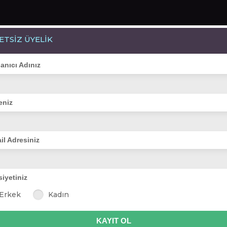
ETSİZ ÜYELİK
Bayanlar(171)
Online Erkekler(389)
lanıcı Adınız
eniz
VİTRİN
il Adresiniz
siyetiniz
a
sarı ve olgun
gülcin İST
sehare
türkan nazlı
bad
Erkek
Kadın
ezme