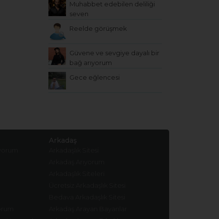
Muhabbet edebilen deliliği
seven
Reelde görüşmek
Güvene ve sevgiye dayalı bir
bağ arıyorum
Gece eğlencesi
Arkadaş
ıyorum
Arkadaşlık Sitesi
Arkadaş Arıyorum
Arkadaşlık Siteleri
Ücretsiz Arkadaşlık Sitesi
Bedava Arkadaşlık Sitesi
yorum
Arkadaş Arayan Bayanlar