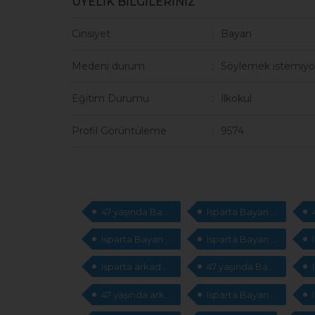
ÜYELİK BİLGİLERİNİZ
Cinsiyet
Bayan
Medeni durum
Söylemek istemiyo
Eğitim Durumu
İlkokul
Profil Görüntüleme
9574
47 yaşında Bayan sevgili arıyorum
Isparta Bayan evlilik
Isparta Bayan msn adresleri
Isparta Bayan evlilik
Isparta arkadaş arıyorum
47 yaşında Bayan cep telefonları arıyorum
47 yaşında arkadaş arıyorum
Isparta Bayan cep telefonları