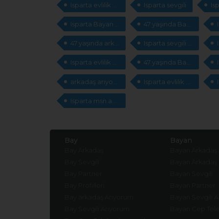
Isparta evlilik sitesi
Isparta sevgili
Isparta Bayan arkadaş arıyorum
47 yaşında Bayan sevgili arıyorum
47 yaşında arkadaş arıyorum
Isparta sevgili arıyorum
Isparta evlilik arıyorum
47 yaşında Bayan arkadaş arıyorum
arkadaş arıyorum
Isparta evlilik sitesi
Isparta msn adresleri arıyorum
Bay
Bayan
Bay Arkadaş
Bayan Arkadaş
Bay Sevgili
Bayan Arkadaş
Bay Partner
Bayan Sevgili
Bay Profilleri
Bayan Partner
Bay arkadaş Arıyorum
Bayan Sevgili 
Bay Sevgili Arıyorum
Bayan Cep Tele