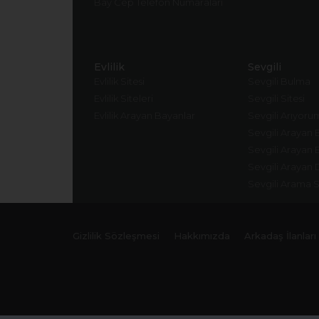
Bay Cep Telefon Numaraları
Evlilik
Sevgili
Evlilik Sitesi
Sevgili Bulma
Evlilik Siteleri
Sevgili Sitesi
Evlilik Arayan Bayanlar
Sevgili Arıyoru
Sevgili Arayan 
Sevgili Arayan 
Sevgili Arayan 
Sevgili Arama S
Gizlilik Sözleşmesi
Hakkımızda
Arkadaş İlanları