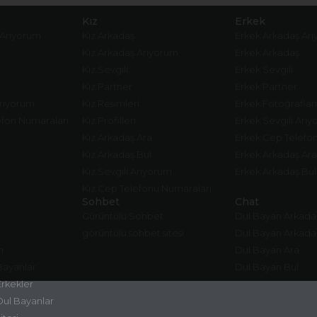
Kız
Erkek
 Arıyorum
Kız Arkadaş
Erkek Arkadaş Ar
Kız Arkadaş Arıyorum
Erkek Arkadaş
Kız Sevgili
Erkek Sevgili
Kız Partner
Erkek Partner
Arıyorum
Kız Resimleri
Erkek Fotoğrafları
fon Numaraları
Kız Profilleri
Erkek Sevgili Arı
Kız Arkadaş Ara
Erkek Cep Telefo
Kız Arkadaş Bul
Erkek Arkadaş Ara
Kız Sevgili Arıyorum
Erkek Arkadaş Bul
Kız Cep Telefonu Numaraları
Sohbet
Chat
Gürüntülü Sohbet
Dul Bayan Arkada
görüntülü sohbet sitesi
Dul Bayan Arkada
m
Dul Bayan Ara
Bayanlar
Dul Bayan Bul
Erkekler
Dul Bayanlar