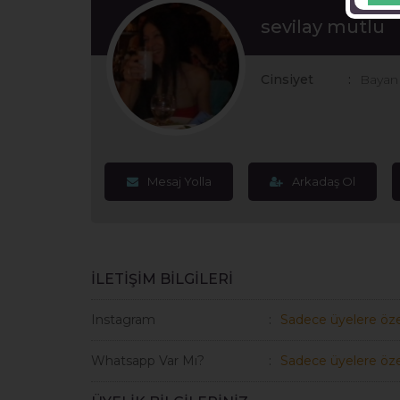
sevilay mutlu
Cinsiyet
Bayan
Mesaj Yolla
Arkadaş Ol
İLETİŞİM BİLGİLERİ
Instagram
Sadece üyelere öze
Whatsapp Var Mı?
Sadece üyelere öze