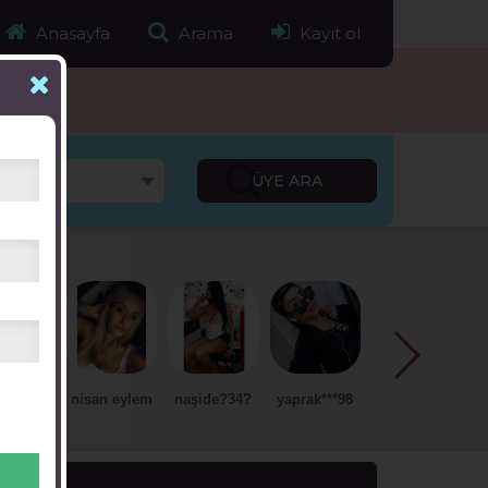
Anasayfa
Arama
Kayıt ol
isan eylem
naşide?34?
yaprak***98
Sari Leblebi
didar esra