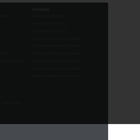
Arkadaş
ıyorum
Arkadaşlık Sitesi
Arkadaş Arıyorum
Arkadaşlık Siteleri
Ücretsiz Arkadaşlık Sitesi
Bedava Arkadaşlık Sitesi
yorum
Arkadaş Arayan Bayanlar
nu Numaraları
Arkadaş Arayan Erkekler
Bayan Arkadaş Arayanlar
Erkek Arkadaş Arayanlar
ş
ş Arıyorum