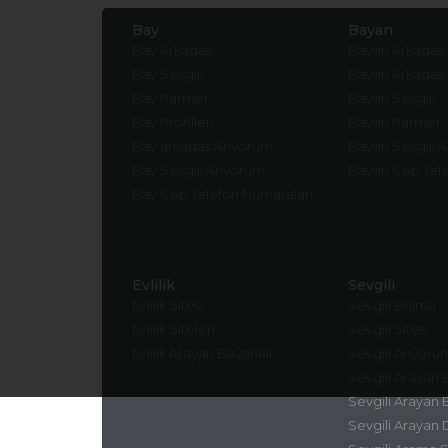
Bay
Bayan
Bay Arkadaş
Bayan Arkadaş
Bay Sevgili
Bayan Arkadaş
Bay Partner
Bayan Sevgili
Bay Profilleri
Bayan Partner
Bay arkadaş Arıyorum
Bayan Sevgili 
Bay Sevgili Arıyorum
Bayan Cep Tele
Bay Cep Telefon Numaraları
Evlilik
Sevgili
Evlilik Sitesi
Sevgili Bulma
Evlilik Siteleri
Sevgili Sitesi
Evlilik Arayan Bayanlar
Sevgili Arıyoru
Sevgili Arayan 
Sevgili Arayan 
Sevgili Arayan 