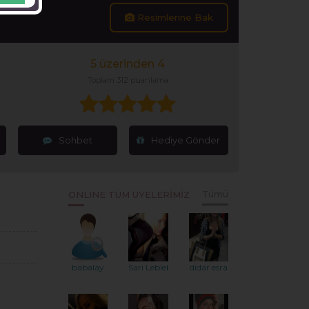
Resimlerine Bak
5 üzerinden 4
Toplam 312 puanlama
Sohbet
Hediye Gönder
ONLINE TÜM ÜYELERİMİZ
Tümü
babalay
Sari Leblebi
didar esra