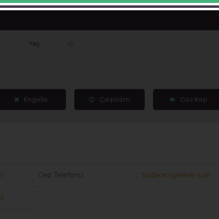
Yaş
47
Engelle
Çarpıldım
Göz Kırp
l
Cep Telefonu
Sadece üyelere özel
l