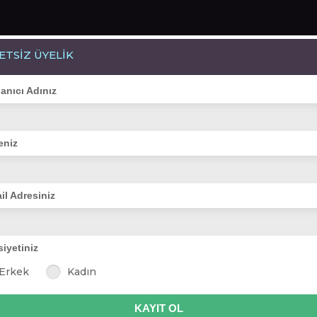
ETSİZ ÜYELİK
Bayanlar(313)
Online Erkekler(394)
lanıcı Adınız
eniz
VİTRİN
il Adresiniz
siyetiniz
ahatcım
nazenin
mavisim35
lavin
ayten arilli
n
Erkek
Kadın