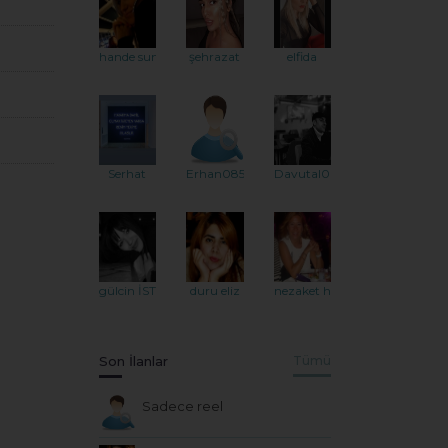
hande sun
şehrazat
elfida
Serhat
Erhan0852
Davutal06
gülcin İST
duru eliz
nezaket hanım
Son İlanlar
Tümü
Sadece reel