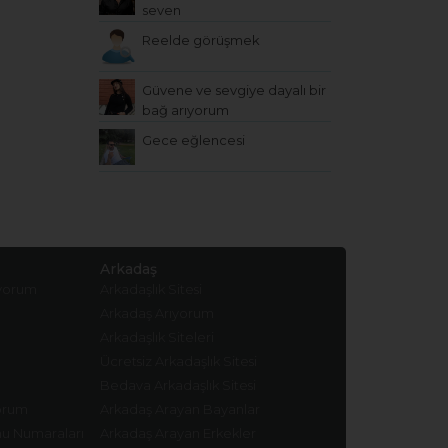
seven
Reelde görüşmek
Güvene ve sevgiye dayalı bir
bağ arıyorum
Gece eğlencesi
Arkadaş
ıyorum
Arkadaşlık Sitesi
Arkadaş Arıyorum
Arkadaşlık Siteleri
Ücretsiz Arkadaşlık Sitesi
Bedava Arkadaşlık Sitesi
yorum
Arkadaş Arayan Bayanlar
nu Numaraları
Arkadaş Arayan Erkekler