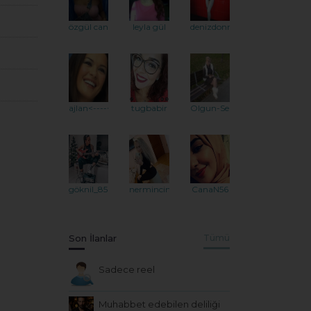
özgül can
leyla gül
denizdonnist
ajlan<----<
tugbabir
Olgun-Selin
göknil_85
nermincim
CanaN56
Son İlanlar
Tümü
Sadece reel
Muhabbet edebilen deliliği