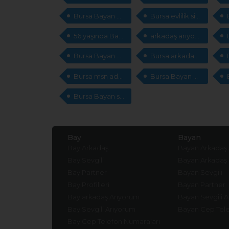
Bursa Bayan msn adresleri
Bursa evlilik sitesi
56 yaşında Bayan cep telefonları arıyorum
arkadaş arıyorum
Bursa Bayan cep telefonları arıyorum
Bursa arkadaş arıyorum
Bursa msn adresleri
Bursa Bayan arkadaş
Bursa Bayan sevgili
Bay
Bayan
Bay Arkadaş
Bayan Arkadaş
Bay Sevgili
Bayan Arkadaş
Bay Partner
Bayan Sevgili
Bay Profilleri
Bayan Partner
Bay arkadaş Arıyorum
Bayan Sevgili 
Bay Sevgili Arıyorum
Bayan Cep Tele
Bay Cep Telefon Numaraları