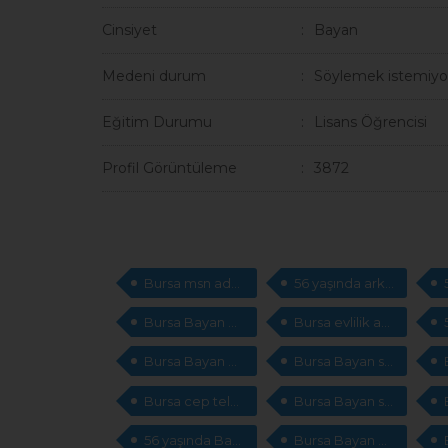
Cinsiyet
Bayan
Medeni durum
Söylemek istemiyo
Eğitim Durumu
Lisans Öğrencisi
Profil Görüntüleme
3872
Bursa msn adresleri arıyorum
56 yaşında arkadaş arıyorum
Bursa Bayan arkadaş arıyorum
Bursa evlilik arıyorum
Bursa Bayan arkadaş arıyorum
Bursa Bayan sevgili arıyorum
Bursa cep telefonları arıyorum
Bursa Bayan sevgili arıyorum
56 yaşında Bayan arkadaş arıyorum
Bursa Bayan msn adresleri