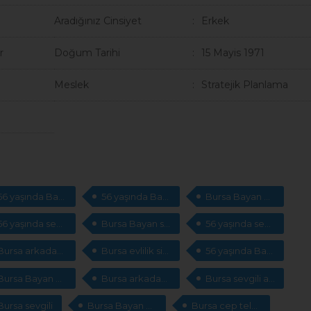
Aradığınız Cinsiyet
Erkek
r
Doğum Tarihi
15 Mayis 1971
Meslek
Stratejik Planlama
56 yaşında Bayan arkadaş arıyorum
56 yaşında Bayan sevgili arıyorum
Bursa Bayan evlilik
56 yaşında sevgili arıyorum
Bursa Bayan sevgili
56 yaşında sevgili arıyorum
Bursa arkadaş arıyorum
Bursa evlilik sitesi
56 yaşında Bayan cep telefonları arıyorum
Bursa Bayan evlilik
Bursa arkadaşlık sitesi
Bursa sevgili arıyorum
Bursa sevgili
Bursa Bayan cep telefonları arıyorum
Bursa cep telefonları arıyorum