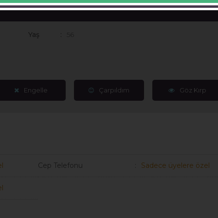
Yaş
56
Engelle
Çarpıldım
Göz Kırp
l
Cep Telefonu
Sadece üyelere özel
l