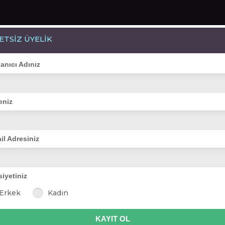
ETSİZ ÜYELİK
Bayanlar(275)
Online Erkekler(373)
lanıcı Adınız
eniz
VİTRİN
il Adresiniz
siyetiniz
nermincim
CanaN56
senben_
elifce26
beyza ha
Erkek
Kadın