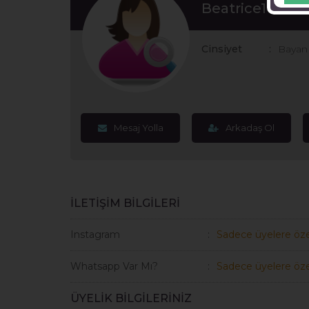
Beatrice16
Cinsiyet
Bayan
Mesaj Yolla
Arkadaş Ol
İLETİŞİM BİLGİLERİ
Instagram
Sadece üyelere öze
Whatsapp Var Mı?
Sadece üyelere öze
ÜYELİK BİLGİLERİNİZ