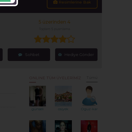
Resimlerine Bak
5 üzerinden 4
Toplam 5 puanlama
Sohbet
Hediye Gönder
ONLINE TÜM ÜYELERİMİZ
Tümü
gunseli
osiyek
Oguz-kartal