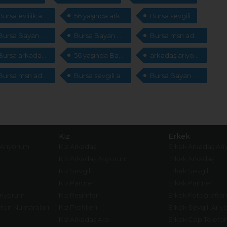
Bursa evlilik arıyorum
56 yaşında arkadaş arıyorum
Bursa sevgili
Bursa Bayan cep telefonları
Bursa Bayan arkadaş
Bursa msn adresleri
Bursa arkadaşlık sitesi
56 yaşında Bayan sevgili arıyorum
arkadaş arıyorum
Bursa msn adresleri arıyorum
Bursa sevgili arıyorum
Bursa Bayan cep telefonları
Kız
Erkek
 Arıyorum
Kız Arkadaş
Erkek Arkadaş Ar
Kız Arkadaş Arıyorum
Erkek Arkadaş
Kız Sevgili
Erkek Sevgili
Kız Partner
Erkek Partner
Arıyorum
Kız Resimleri
Erkek Fotoğrafları
fon Numaraları
Kız Profilleri
Erkek Sevgili Arı
Kız Arkadaş Ara
Erkek Cep Telefo