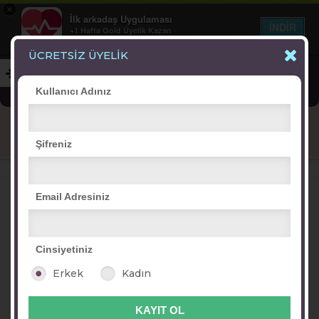
×
İlk arkadaş Uygulaması
İNDİR
+1 Hafta Gold Üyelik Kazan
Bedava - com.ilk.arkadas
ÜCRETSİZ ÜYELİK
Kullanıcı Adınız
Blog
Arkadaş İlanları
Online Bayanlar(291)
Şifreniz
Online Erkekler(371)
VİTRİN
Email Adresiniz
Cinsiyetiniz
tanem*25
duygu
hayat
kıvılcım
Erkek
Kadın
sağanağı
güzeldir
nilay