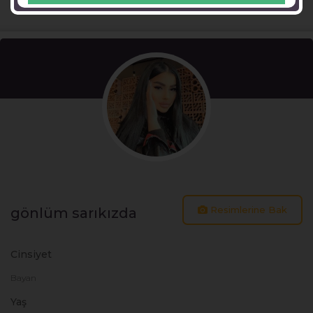
Resimlerine Bak
gönlüm sarıkızda
Cinsiyet
Bayan
Yaş