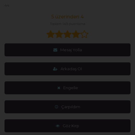
44
5 üzerinden 4
Toplam 149 puanlama
Mesaj Yolla
Arkadaş Ol
Engelle
Çarpıldım
Göz Kırp