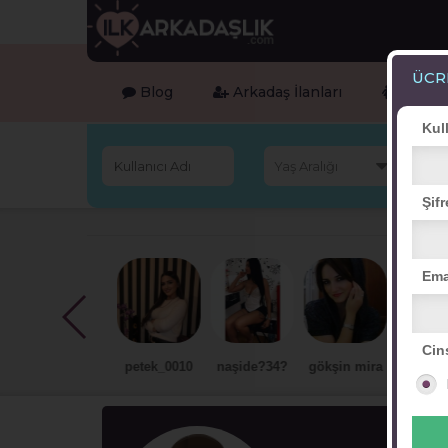
ÜCR
Blog
Arkadaş İlanları
Online 
Kul
Şifr
Ema
Cin
nisan eylem
petek_0010
naşide?34?
gökşin mira
berrin998