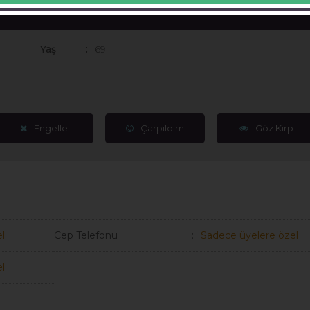
Yaş
69
Engelle
Çarpıldım
Göz Kırp
l
Cep Telefonu
Sadece üyelere özel
l