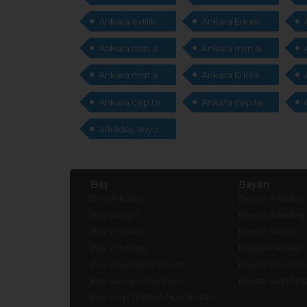
Ankara evlilik sitesi
Ankara Erkek evlilik
Ankara msn adresleri
Ankara msn adresleri
Ankara msn adresleri arıyorum
Ankara Erkek cep telefonları
Ankara cep telefonları arıyorum
Ankara cep telefonları arıyorum
arkadaş arıyorum
Bay
Bayan
Bay Arkadaş
Bayan Arkadaş
Bay Sevgili
Bayan Arkadaş
Bay Partner
Bayan Sevgili
Bay Profilleri
Bayan Partner
Bay arkadaş Arıyorum
Bayan Sevgili 
Bay Sevgili Arıyorum
Bayan Cep Tele
Bay Cep Telefon Numaraları