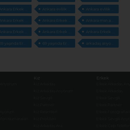
Ankara Erkek evlilik
Ankara evlilik arıyorum
Ankara evlilik arıyorum
Ankara Erkek msn adresleri
Ankara Erkek msn adresleri
Ankara msn adresleri arıyorum
Ankara Erkek cep telefonları
Ankara Erkek cep telefonları arıyorum
Ankara Erkek cep telefonları arıyorum
69 yaşında Erkek cep telefonları arıyorum
69 yaşında Erkek cep telefonları arıyorum
arkadaş arıyorum
Kız
Erkek
 Arıyorum
Kız Arkadaş
Erkek Arkadaş Ar
Kız Arkadaş Arıyorum
Erkek Arkadaş
Kız Sevgili
Erkek Sevgili
Kız Partner
Erkek Partner
Arıyorum
Kız Resimleri
Erkek Fotoğrafları
fon Numaraları
Kız Profilleri
Erkek Sevgili Arı
Kız Arkadaş Ara
Erkek Cep Telefo