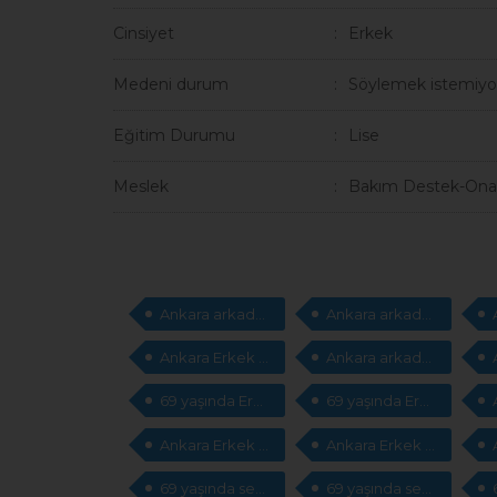
Cinsiyet
Erkek
Medeni durum
Söylemek istemiyo
Eğitim Durumu
Lise
Meslek
Bakım Destek-Ona
Ankara arkadaşlık sitesi
Ankara arkadaşlık sitesi
Ankara Erkek arkadaş arıyorum
Ankara arkadaş arıyorum
69 yaşında Erkek arkadaş arıyorum
69 yaşında Erkek arkadaş arıyorum
Ankara Erkek sevgili
Ankara Erkek sevgili arıyorum
69 yaşında sevgili arıyorum
69 yaşında sevgili arıyorum