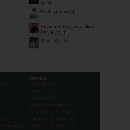
seven
Reelde görüşmek
Güvene ve sevgiye dayalı bir
bağ arıyorum
Gece eğlencesi
Arkadaş
ıyorum
Arkadaşlık Sitesi
Arkadaş Arıyorum
Arkadaşlık Siteleri
Ücretsiz Arkadaşlık Sitesi
Bedava Arkadaşlık Sitesi
yorum
Arkadaş Arayan Bayanlar
nu Numaraları
Arkadaş Arayan Erkekler