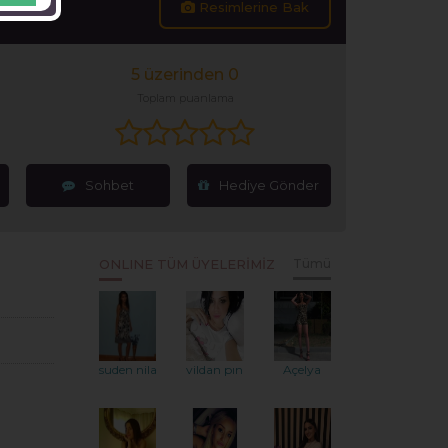
Resimlerine Bak
5 üzerinden 0
Toplam puanlama
Sohbet
Hediye Gönder
ONLINE TÜM ÜYELERİMİZ
Tümü
suden nilay
vildan pınar
Açelya