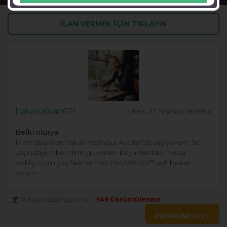
İLAN VERMEK İÇİN TIKLAYIN
hakanalkan671
Erkek, 37 Yaşında, İstanbul
Belki olurya
Merhaba ben hakan İstanbul Avcılar'da yaşıyorum 36
yaşındayim kendine güvenen bayanlardan mesaj
bekliyorum yaş fark etmez 054333908** evli bekar
bklym
05 Kasım 2025 Çaramba -
549 Görüntülenme
PROFİLİNE GİT