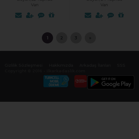
Van
Van
1
2
3
»
Gizlilik Sözleşmesi
Hakkımızda
Arkadaş İlanları
SSS
Copyright © 2016 - ilkarkadaslik.com