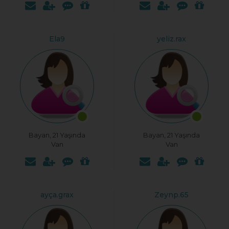
Ela9
yeliz.rax
Bayan, 21 Yaşında
Bayan, 21 Yaşında
Van
Van
ayça.grax
Zeynp.65