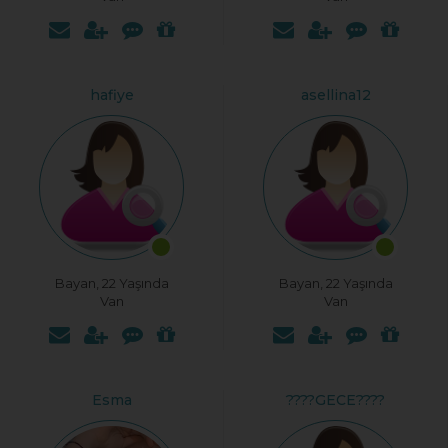
hafiye
asellina12
Bayan, 22 Yaşında
Bayan, 22 Yaşında
Van
Van
Esma
????GECE????