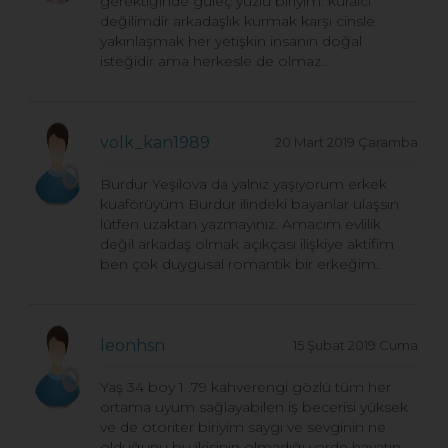
gerektiğinde güleç yüzlü biriyim. kuralcı
değilimdir arkadaşlık kurmak karşı cinsle
yakınlaşmak her yetişkin insanın doğal
isteğidir ama herkesle de olmaz..
volk_kan1989
20 Mart 2019 Çaramba
Burdur Yeşilova da yalnız yaşıyorum erkek
kuaförüyüm Burdur ilindeki bayanlar ulaşsın
lütfen uzaktan yazmayınız. Amacım evlilik
değil arkadaş olmak açıkçası ilişkiye aktifim
ben çok duygusal romantik bir erkeğim..
leonhsn
15 Şubat 2019 Cuma
Yaş 34 boy 1 .79 kahverengi gözlü tüm her
ortama uyum sağlayabilen iş becerisi yüksek
ve de otoriter biriyim saygı ve sevginin ne
olduğunu bu ikisinin olmadığı yerde hayatın