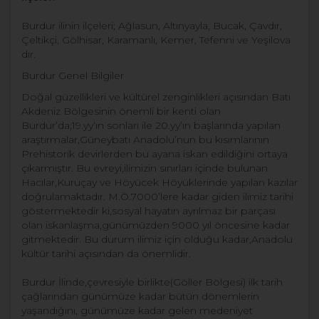
Burdur ilinin ilçeleri; Ağlasun, Altınyayla, Bucak, Çavdır,
Çeltikçi, Gölhisar, Karamanlı, Kemer, Tefenni ve Yeşilova
dır.
Burdur Genel Bilgiler
Doğal güzellikleri ve kültürel zenginlikleri açısından Batı
Akdeniz Bölgesinin önemli bir kenti olan
Burdur’da;19.yy’ın sonları ile 20.yy’ın başlarında yapılan
araştırmalar,Güneybatı Anadolu’nun bu kısımlarının
Prehistorik devirlerden bu ayana iskan edildiğini ortaya
çıkarmıştır. Bu evreyi,ilimizin sınırları içinde bulunan
Hacılar,Kuruçay ve Höyücek Höyüklerinde yapılan kazılar
doğrulamaktadır. M.Ö.7000’lere kadar giden ilimiz tarihi
göstermektedir ki,sosyal hayatın ayrılmaz bir parçası
olan iskanlaşma,günümüzden 9000 yıl öncesine kadar
gitmektedir. Bu durum ilimiz için olduğu kadar,Anadolu
kültür tarihi açısından da önemlidir.
Burdur İlinde,çevresiyle birlikte(Göller Bölgesi) ilk tarih
çağlarından günümüze kadar bütün dönemlerin
yaşandığını, günümüze kadar gelen medeniyet