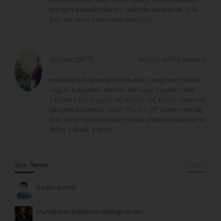
bittiğini bilenlerdenim aslında anlatacak çok
şey var ama yazmakla yetmez...
sametsak15
16 Eylül 2015 Çaramba
merhaba bayanlar burdurda yasıyorum ateslı
olgun bayanları tatmın etmeye hazırım her
zaman 1.80 boyun 70 kılom var bana ulasmak
ısteyen bayanlar 0507 174 04 07 arasın mesaj
atın ama ne amacala mesaj attığızı soylersenız
daha cabuk ararım
Son İlanlar
Tümü
Sadece reel
Muhabbet edebilen deliliği seven