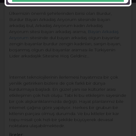
Ülkemizin önemli şehirlerinden birisi olan Burdur,
Burdur Bayan Arkadaş Arıyorum sitesinde bayan
arkadaş bul, Arkadaş Arıyorum kadın Arkadaş
Arıyorum sitesi bayan arkadaş arama,
Bayan Arkadaş
Arıyorum
sitesinde dul bayan arkadaş olgun bayanlar
zengin bayanlar burdur zengin kadınları, sarışın bayan,
boşanmış olgun dul bayanlar araması ile Türkiyenin
Lider arkadaşlık Sitesine Hoş Geldiniz...
İnternet teknolojilerinin ilerlemesi hayatımıza bir çok
yenilik getirirken bizlere de çok farklı bir dünya
kurdurmaya başladı. En güzel yanı ise kültürler arası
etkileşimin çok hızlı oluşu. Tabi ki bu etkileşim sayesinde
bir çok alışkanlıklarımızda değişti. Hayat planlarımız bile
internet çağına göre yapılıyor. Herkes bir grubun bir
kitlenin parçası olmuş durumda. Ve bu kitleler bir kar
topu misali çok hızlı bir şekilde büyüyerek devasal
noktalara ulaşabilmektedir.
İlçeler: