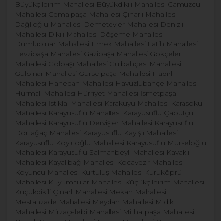
Büyükçıldırım Mahallesi Büyükdikili Mahallesi Camuzcu
Mahallesi Cemalpaşa Mahallesi Çınarlı Mahallesi
Dağlıoğlu Mahallesi Demetevler Mahallesi Denizli
Mahallesi Dikili Mahallesi Döşeme Mahallesi
Dumlupınar Mahallesi Emek Mahallesi Fatih Mahallesi
Fevzipaşa Mahallesi Gazipaşa Mahallesi Gökçeler
Mahallesi Gölbaşı Mahallesi Gülbahçesi Mahallesi
Gülpınar Mahallesi Gürselpaşa Mahallesi Hadırlı
Mahallesi Hanedan Mahallesi Havuzlubahçe Mahallesi
Hurmalı Mahallesi Hürriyet Mahallesi İsmetpaşa
Mahallesi İstiklal Mahallesi Karakuyu Mahallesi Karasoku
Mahallesi Karayusuflu Mahallesi Karayusuflu Çaputçu
Mahallesi Karayusuflu Dervişler Mahallesi Karayusuflu
Dörtağaç Mahallesi Karayusuflu Kayışlı Mahallesi
Karayusuflu Köylüoğlu Mahallesi Karayusuflu Mürseloğlu
Mahallesi Karayusuflu Salmanbeyli Mahallesi Kavaklı
Mahallesi Kayalıbağ Mahallesi Kocavezir Mahallesi
Koyuncu Mahallesi Kurtuluş Mahallesi Kuruköprü
Mahallesi Kuyumcular Mahallesi Küçükçıldırım Mahallesi
Küçükdikili Çınarlı Mahallesi Mekan Mahallesi
Mestanzade Mahallesi Meydan Mahallesi Mıdık
Mahallesi Mirzaçelebi Mahallesi Mithatpaşa Mahallesi