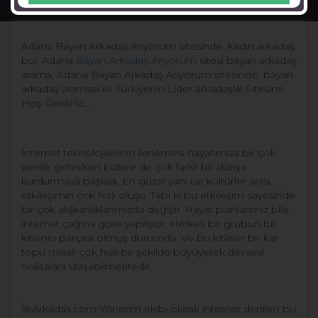
Adana Bayan Arkadaş Arıyorum
Adana Bayan Arkadaş Arıyorum sitesinde kadın arkadaş
bul, Adana
Bayan Arkadaş Arıyorum
sitesi bayan arkadaş
arama, Adana Bayan Arkadaş Arıyorum sitesinde bayan
arkadaş araması ile Türkiyenin Lider arkadaşlık Sitesine
Hoş Geldiniz...
İnternet teknolojilerinin ilerlemesi hayatımıza bir çok
yenilik getirirken bizlere de çok farklı bir dünya
kurdurmaya başladı. En güzel yanı ise kültürler arası
etkileşimin çok hızlı oluşu. Tabi ki bu etkileşim sayesinde
bir çok alışkanlıklarımızda değişti. Hayat planlarımız bile
internet çağına göre yapılıyor. Herkes bir grubun bir
kitlenin parçası olmuş durumda. Ve bu kitleler bir kar
topu misali çok hızlı bir şekilde büyüyerek devasal
noktalara ulaşabilmektedir.
İlkArkadas.com Yönetim ekibi olarak internet denilen bu