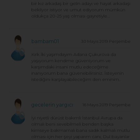
bir kız arkadaş bir gelin adayı ve hayat arkadaşı
bekliyor istiyor ve umut ediyorum mümkün
oldukça 20-25 yaş olması gayretiyle...
bambam01
30 Mayıs 2019 Perşembe
Kırk İki yaşımdayım Adana Çukurova da
yaşıyorum kendime güveniyorum ve
karşımdaki insani mutlu edeceğime
inanıyorum bana güvenebilirsiniz. İsteyenin
istediğini karşılayabileceğim den eminim..
gecelerin yargıcı
16 Mayıs 2019 Perşembe
İyi niyetli dürüst bakımlı İstanbul Avrupa da
olmalı beni sevebilmeli benden başka
kimseye bakmamalı bana sadık kalmalı mutlu
olması için her şeyi yaparım canı, Dul bayanlar