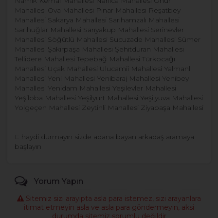
Namık Kemal Mahallesi Narlıca Mahallesi Onur
Mahallesi Ova Mahallesi Pınar Mahallesi Reşatbey
Mahallesi Sakarya Mahallesi Sarıhamzalı Mahallesi
Sarıhuğlar Mahallesi Sarıyakup Mahallesi Serinevler
Mahallesi Söğütlü Mahallesi Sucuzade Mahallesi Sümer
Mahallesi Şakirpaşa Mahallesi Şehitduran Mahallesi
Tellidere Mahallesi Tepebağ Mahallesi Türkocağı
Mahallesi Uçak Mahallesi Ulucamii Mahallesi Yalmanlı
Mahallesi Yeni Mahallesi Yenibaraj Mahallesi Yenibey
Mahallesi Yenidam Mahallesi Yeşilevler Mahallesi
Yeşiloba Mahallesi Yeşilyurt Mahallesi Yeşilyuva Mahallesi
Yolgeçen Mahallesi Zeytinli Mahallesi Ziyapaşa Mahallesi
E haydi durmayın sizde adana bayan arkadaş aramaya
başlayın
Yorum Yapın
Sitemiz sizi arayıpta asla para istemez, sizi arayanlara
itimat etmeyin asla ve asla para göndermeyin, aksi
durumda sitemiz sorumlu değildir