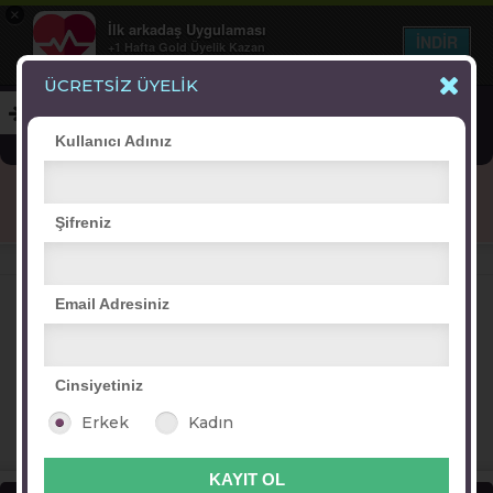
×
İlk arkadaş Uygulaması
İNDİR
+1 Hafta Gold Üyelik Kazan
Bedava - com.ilk.arkadas
ÜCRETSİZ ÜYELİK
Kullanıcı Adınız
Blog
Arkadaş İlanları
Online Bayanlar(374)
Şifreniz
Online Erkekler(392)
VİTRİN
Email Adresiniz
Cinsiyetiniz
esengül-
belma ahu
olgunumsu
aydan-sener
Erkek
Kadın