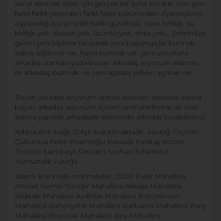
sanal alemde sizler için gerçek bir şehir kurduk. Her gün
farklı farklı yerlerden farklı farklı kültürlerden ziyaretçilerin
ağırlandığı bu şehirde trafik gürültüsü, hava kirliliği, su
kirliliği yok, siyaset yok, üzüntü yok, stres yok... Şehrimize
gelen yeni kişilerle tanışarak yeni başlangıçlar kurmak
adına; eğlence var, hayal kurmak var, yeni umutlarla
arkadaş
araması yada-bayan arkadaş arıyorum
araması
ile arkadaş bulmak ve yeni aşklara yelken açmak var...
Bayan arkadaş arıyorum arama kriterleri arasında adana
bayan arkadaş arıyorum ilçeleri ve mahellerine ait özel
arama yaparak arkadaşlık sitemizde arkadaş bulabilirsiniz
Adana iline bağlı 15 ilçe bulunmaktadır. Aladağ Ceyhan
Çukurova Feke imamoğlu Karaisalı Karataş Kozan‎
Pozantı‎ Saimbeyli Sarıçam‎ Seyhan Tufanbeyli‎
Yumurtalık‎ Yüreğir
adana iline bağlı mahhalleler; 2000 Evler Mahallesi
Ahmet Remzi Yüreğir Mahallesi Akkapı Mahallesi
Alidede Mahallesi Aydınlar Mahallesi Bahçelievler
Mahallesi Bahçeşehir Mahallesi Barbaros Mahallesi Barış
Mahallesi Beşocak Mahallesi Bey Mahallesi