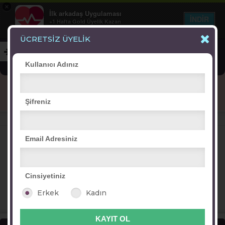
×
İlk arkadaş Uygulaması
İNDİR
+1 Hafta Gold Üyelik Kazan
Bedava - com.ilk.arkadas
ÜCRETSİZ ÜYELİK
Kullanıcı Adınız
Blog
Arkadaş İlanları
Online Bayanlar(280)
Şifreniz
Online Erkekler(366)
VİTRİN
Email Adresiniz
Cinsiyetiniz
Gül-i zar
tugçeball
kevser
göknil_85
Erkek
Kadın