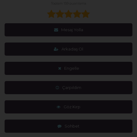
Toplam 159 puanlama
Mesaj Yolla
Arkadaş Ol
Engelle
Çarpıldım
Göz Kırp
Sohbet