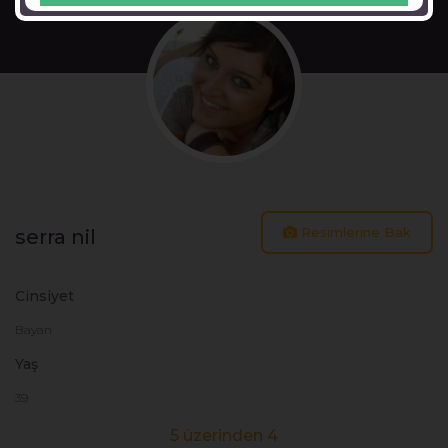
Resimlerine Bak
serra nil
Cinsiyet
Bayan
Yaş
39
5 üzerinden 4