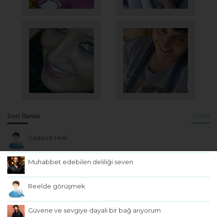
Son İlanlar
Tümü
Sadece reel
Muhabbet edebilen deliliği seven
Reelde görüşmek
Güvene ve sevgiye dayalı bir bağ arıyorum