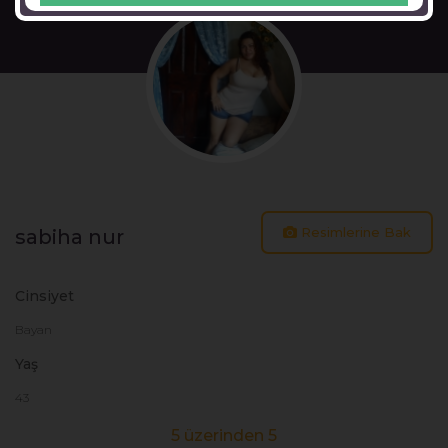
Resimlerine Bak
sabiha nur
Cinsiyet
Bayan
Yaş
43
5 üzerinden 5