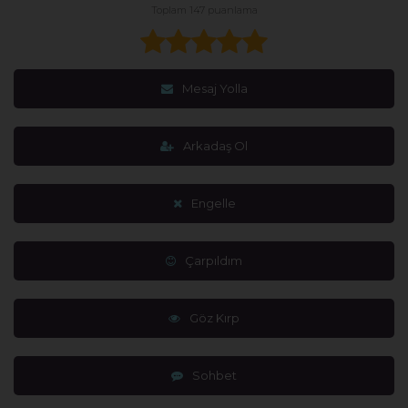
Toplam 147 puanlama
Mesaj Yolla
Arkadaş Ol
Engelle
Çarpıldım
Göz Kırp
Sohbet