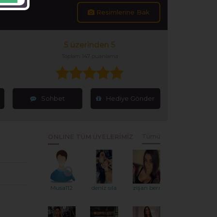
Resimlerine Bak
5 üzerinden 5
Toplam 147 puanlama
Sohbet
Hediye Gönder
ONLINE TÜM ÜYELERİMİZ
Tümü
Musa112
deniz sıla
zişan berna