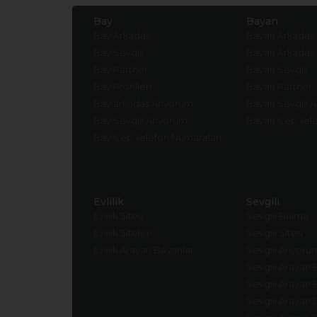
Bay
Bayan
Bay Arkadaş
Bayan Arkadaş
Bay Sevgili
Bayan Arkadaş
Bay Partner
Bayan Sevgili
Bay Profilleri
Bayan Partner
Bay arkadaş Arıyorum
Bayan Sevgili 
Bay Sevgili Arıyorum
Bayan Cep Tele
Bay Cep Telefon Numaraları
Evlilik
Sevgili
Evlilik Sitesi
Sevgili Bulma
Evlilik Siteleri
Sevgili Sitesi
Evlilik Arayan Bayanlar
Sevgili Arıyoru
Sevgili Arayan 
Sevgili Arayan 
Sevgili Arayan 