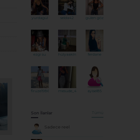
yurdagül
selda42
gülen gözler
ezgi su
hülyaakln
ferdane
firuze1986
mesude_46
ayisel85
Son İlanlar
Tümü
Sadece reel