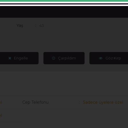
Yaş
43
Engelle
Çarpıldım
Göz Kırp
l
Cep Telefonu
Sadece üyelere özel
l