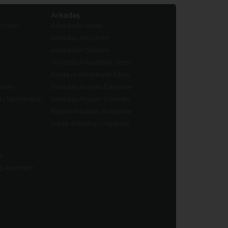
Arkadaş
ıyorum
Arkadaşlık Sitesi
Arkadaş Arıyorum
Arkadaşlık Siteleri
Ücretsiz Arkadaşlık Sitesi
Bedava Arkadaşlık Sitesi
yorum
Arkadaş Arayan Bayanlar
nu Numaraları
Arkadaş Arayan Erkekler
Bayan Arkadaş Arayanlar
Erkek Arkadaş Arayanlar
ş
ş Arıyorum