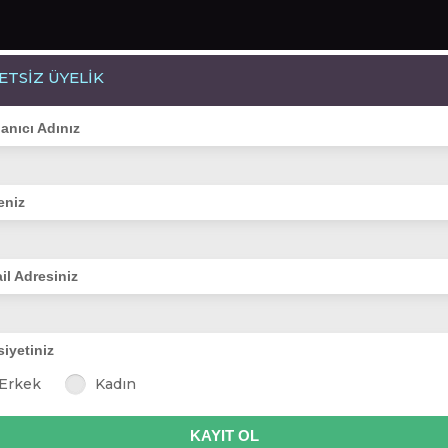
ETSİZ ÜYELİK
Bayanlar(298)
Online Erkekler(375)
lanıcı Adınız
eniz
VİTRİN
il Adresiniz
siyetiniz
erdane
firuze1986
mesude_46
ayisel85
duygu
Erkek
Kadın
sağanağı