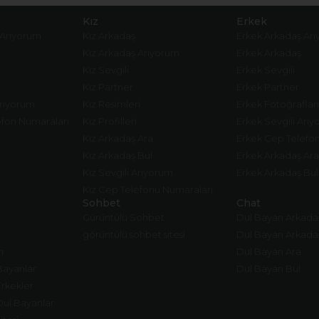
Kız
Erkek
 Arıyorum
Kız Arkadaş
Erkek Arkadaş Ar
Kız Arkadaş Arıyorum
Erkek Arkadaş
Kız Sevgili
Erkek Sevgili
Kız Partner
Erkek Partner
Arıyorum
Kız Resimleri
Erkek Fotoğrafları
fon Numaraları
Kız Profilleri
Erkek Sevgili Arı
Kız Arkadaş Ara
Erkek Cep Telefo
Kız Arkadaş Bul
Erkek Arkadaş Ara
Kız Sevgili Arıyorum
Erkek Arkadaş Bul
Kız Cep Telefonu Numaraları
Sohbet
Chat
Gürüntülü Sohbet
Dul Bayan Arkada
görüntülü sohbet sitesi
Dul Bayan Arkada
m
Dul Bayan Ara
Bayanlar
Dul Bayan Bul
Erkekler
Dul Bayanlar