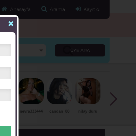
Anasayfa
Arama
Kayıt ol
nevra333444
candan_88
nilay duru
deniz sıla
zişan berna