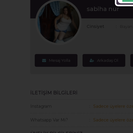
sabiha nur
Cinsiyet
Bayan
Mesaj Yolla
Arkadaş Ol
İLETİŞİM BİLGİLERİ
Instagram
Sadece üyelere öze
Whatsapp Var Mı?
Sadece üyelere öze