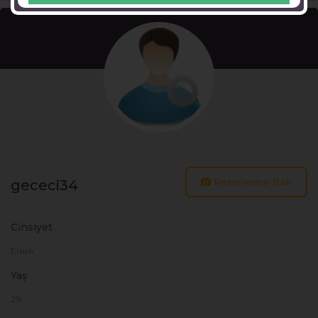
Resimlerine Bak
gececi34
Cinsiyet
Erkek
Yaş
29