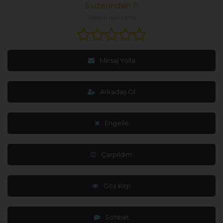
5 üzerinden 0
Toplam puanlama
Mesaj Yolla
Arkadaş Ol
Engelle
Çarpıldım
Göz Kırp
Sohbet